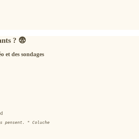
ants ? 😨
éo et des sondages
ed
ls pensent. " Coluche